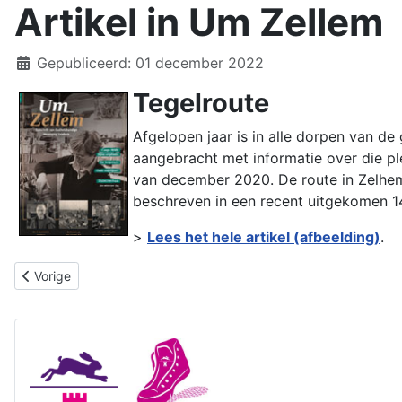
Artikel in Um Zellem
Details
Gepubliceerd: 01 december 2022
Tegelroute
Afgelopen jaar is in alle dorpen van de
aangebracht met informatie over die pl
van december 2020. De route in Zelhem
beschreven in een recent uitgekomen 14
>
Lees het hele artikel (afbeelding)
.
Vorig artikel: Artikel in Contact Bronckhorst
Vorige