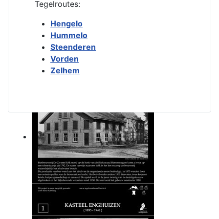
Tegelroutes:
Hengelo
Hummelo
Steenderen
Vorden
Zelhem