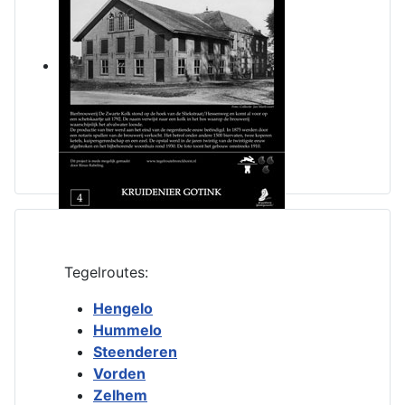
Tegelroutes:
Hengelo
Hummelo
Steenderen
Vorden
Zelhem